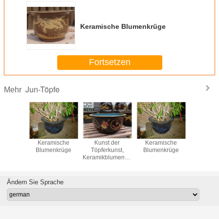
Keramische Blumenkrüge
Fortsetzen
Jun-Töpfe
Mehr
t der
Keramische
Kunst der
Keramische
kunst,
Blumenkrüge
Töpferkunst,
Blumenkrüge
lumenkränze,
Keramikblumenkränze,
lanzmaschinen
Töpferpflanzmaschinen
Ändern Sie Sprache