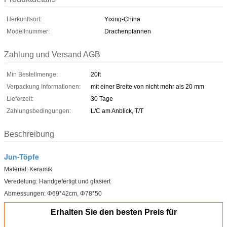
Herkunftsort:
Yixing-China
Modellnummer:
Drachenpfannen
Zahlung und Versand AGB
Min Bestellmenge:
20ft
Verpackung Informationen:
mit einer Breite von nicht mehr als 20 mm
Lieferzeit:
30 Tage
Zahlungsbedingungen:
L/C am Anblick, T/T
Beschreibung
Jun-Töpfe
Material: Keramik
Veredelung: Handgefertigt und glasiert
Abmessungen: Φ69*42cm, Φ78*50
Erhalten Sie den besten Preis für