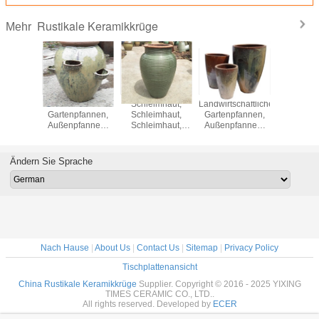
Rustikale Keramikkrüge
Mehr
chaftliche
Rustikale
Schleimhaut,
Landwirtschaftliche
Gartenp
fannen,
Gartenpfannen,
Schleimhaut,
Gartenpfannen,
Gartenp
fannen,
Außenpfannen,
Schleimhaut,
Außenpfannen,
Keramik
pfannen,
Keramikpfannen,
6121
Keramikpfannen,GRT7288
631
 S/2
Erdbeerkrug,
S/3
GRT9016
Ändern Sie Sprache
Nach Hause
|
About Us
|
Contact Us
|
Sitemap
|
Privacy Policy
Tischplattenansicht
China Rustikale Keramikkrüge
Supplier. Copyright © 2016 - 2025 YIXING
TIMES CERAMIC CO., LTD..
All rights reserved. Developed by
ECER