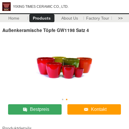
YIXING TIMES CERAMIC CO., LTD.
Home
Products
About Us
Factory Tour
>>
Außenkeramische Töpfe GW1198 Satz 4
Bestpreis
Kontakt
Produktdetails