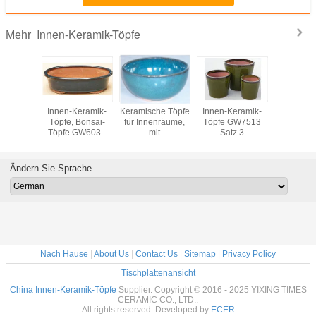
Innen-Keramik-Töpfe
Mehr
eramik-
Innen-Keramik-
Keramische Töpfe
Innen-Keramik-
Kerami
W1171 3
Töpfe, Bonsai-
für Innenräume,
Töpfe GW7513
Handw
Töpfe GW6037
mit
Satz 3
Keramikha
Satz 4
Verglasungselementen
Keramikkr
von Innen und
Innenr
Außen GW1216
Keramik
Ändern Sie Sprache
Set 3
GW86
Nach Hause
|
About Us
|
Contact Us
|
Sitemap
|
Privacy Policy
Tischplattenansicht
China Innen-Keramik-Töpfe
Supplier. Copyright © 2016 - 2025 YIXING TIMES
CERAMIC CO., LTD..
All rights reserved. Developed by
ECER