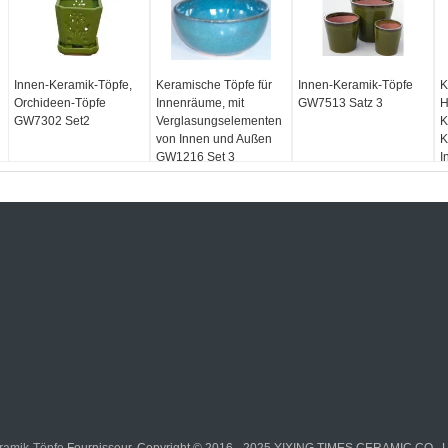
Innen-Keramik-Töpfe,
Keramische Töpfe für
Innen-Keramik-Töpfe
K
Orchideen-Töpfe
Innenräume, mit
GW7513 Satz 3
H
GW7302 Set2
Verglasungselementen
K
von Innen und Außen
K
GW1216 Set 3
I
V