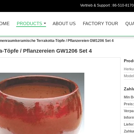
Vertrieb & Support :
86-510-817
OME
PRODUCTS
ABOUT US
FACTORY TOUR
QUA
nnenraumkeramische Terrakotta-Töpfe / Pflanzereien GW1206 Set 4
-Töpfe / Pflanzereien GW1206 Set 4
Prod
Herkun
Model
Zahl
Min B
Preis:
Verpa
Infor
Liefer
Zahlu