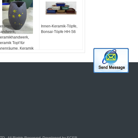
eramisches
Innen-Keramik-Töpfe,
andwerk,
Bonsai-Töpfe HH-S6
eramikhandwerk,
eramik Topf für
nnenräume, Keramik
ase,