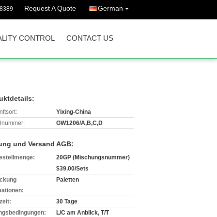
Request A Quote
German
08389
LITY CONTROL
CONTACT US
uktdetails:
ftsort:
Yixing-China
lnummer:
GW1206/A,B,C,D
ung und Versand AGB:
estellmenge:
20GP (Mischungsnummer)
$39.00/Sets
ckung
Paletten
mationen:
zeit:
30 Tage
ngsbedingungen:
L/C am Anblick, T/T