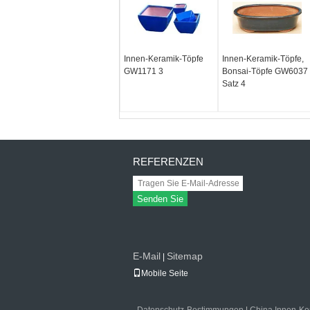
Innen-Keramik-Töpfe
Innen-Keramik-Töpfe,
GW1171 3
Bonsai-Töpfe GW6037
Satz 4
REFERENZEN
Senden Sie
E-Mail
Sitemap
|
Mobile Seite